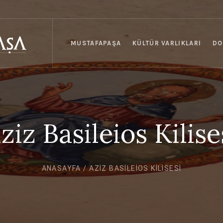
MUSTAFAPAŞA
KÜLTÜR VARLIKLARI
DO
ziz Basileios Kilise
ANASAYFA
/
AZIZ BASILEIOS KILISESI