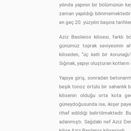
yılında yapının bir bölümünün k
zaman yapıldığı bilinmemektedir 
en geç 20. yüzyılın başına tarihlend
Aziz Basileios kilisesi, farklı
günümüz toprak seviyesinin alt
kiliseden, “
üç katlı bir korunağı/
Sığınak, yapıyı oluşturan kotların
Yapıya giriş, sonradan betonarm
beşik tonoz örtülü bir sahanlık
kilisenin olduğu orta kota ge
güneydoğusunda ise, ikişer paye di
ithaf edildiği belirtilmektedir. 
adanmıştı. Sağdaki nef Aziz Deme
kilise Aziz Basileios kilisesiydi.