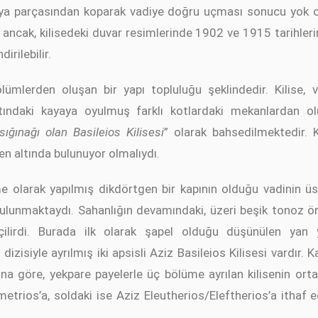
aya parçasından koparak vadiye doğru uçması sonucu yok o
ancak, kilisedeki duvar resimlerinde 1902 ve 1915 tarihlerin
irilebilir.
 bölümlerden oluşan bir yapı topluluğu şeklindedir. Kilise,
ındaki kayaya oyulmuş farklı kotlardaki mekanlardan ol
sığınağı olan Basileios Kilisesi
” olarak bahsedilmektedir. K
 en altında bulunuyor olmalıydı.
e olarak yapılmış dikdörtgen bir kapının olduğu vadinin 
 bulunmaktaydı. Sahanlığın devamındaki, üzeri beşik tonoz ö
çilirdi. Burada ilk olarak şapel olduğu düşünülen yan y
zisiyle ayrılmış iki apsisli Aziz Basileios Kilisesi vardır. K
Buna göre, yekpare payelerle üç bölüme ayrılan kilisenin ort
trios’a, soldaki ise Aziz Eleutherios/Eleftherios’a ithaf e