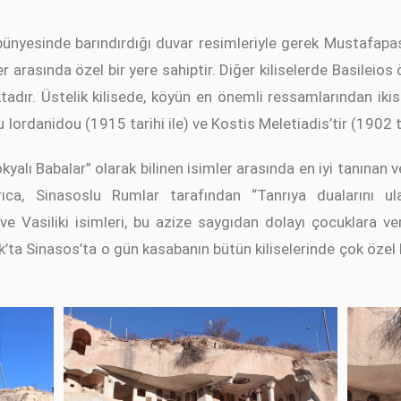
le bünyesinde barındırdığı duvar resimleriyle gerek Mustafa
r arasında özel bir yere sahiptir. Diğer kiliselerde Basilei
dır. Üstelik kilisede, köyün en önemli ressamlarından ikisi
Iordanidou (1915 tarihi ile) ve Kostis Meletiadis’tir (1902 tar
yalı Babalar” olarak bilinen isimler arasında en iyi tanınan v
rıca, Sinasoslu Rumlar tarafından “Tanrıya dualarını ula
 ve Vasiliki isimleri, bu azize saygıdan dolayı çocuklara ver
’ta Sinasos’ta o gün kasabanın bütün kiliselerinde çok özel 