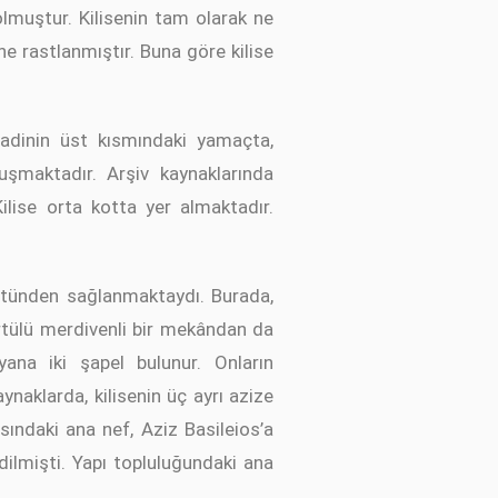
lmuştur. Kilisenin tam olarak ne
e rastlanmıştır. Buna göre kilise
 vadinin üst kısmındaki yamaçta,
uşmaktadır. Arşiv kaynaklarında
ilise orta kotta yer almaktadır.
üstünden sağlanmaktaydı. Burada,
rtülü merdivenli bir mekândan da
ana iki şapel bulunur. Onların
aynaklarda, kilisenin üç ayrı azize
asındaki ana nef, Aziz Basileios’a
dilmişti. Yapı topluluğundaki ana