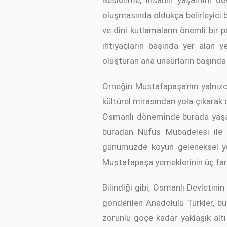
Beslenme, insanın yaşamını dev
oluşmasında oldukça belirleyici b
ve dini kutlamaların önemli bir 
ihtiyaçların başında yer alan 
oluşturan ana unsurların başında
Örneğin Mustafapaşa’nın yalnızc
kültürel mirasından yola çıkarak
Osmanlı döneminde burada yaşaya
buradan Nüfus Mübadelesi ile g
günümüzde köyün geleneksel yeme
Mustafapaşa yemeklerinin üç far
Bilindiği gibi, Osmanlı Devletini
gönderilen Anadolulu Türkler, b
zorunlu göçe kadar yaklaşık alt