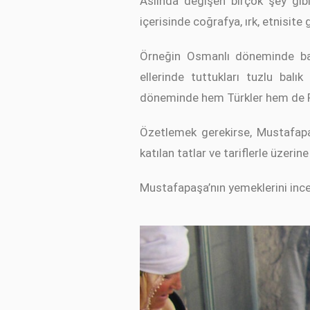
Aslında değişen birçok şey gibi
içerisinde coğrafya, ırk, etnisite 
Örneğin Osmanlı döneminde balı
ellerinde tuttukları tuzlu bal
döneminde hem Türkler hem de Ru
Özetlemek gerekirse, Mustafapaş
katılan tatlar ve tariflerle üzeri
Mustafapaşa’nın yemeklerini inc