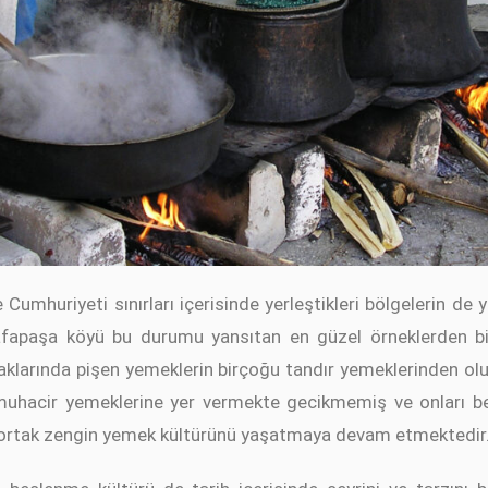
Cumhuriyeti sınırları içerisinde yerleştikleri bölgelerin de 
afapaşa köyü bu durumu yansıtan en güzel örneklerden bi
aklarında pişen yemeklerin birçoğu tandır yemeklerinden ol
a muhacir yemeklerine yer vermekte gecikmemiş ve onları
r ortak zengin yemek kültürünü yaşatmaya devam etmektedir