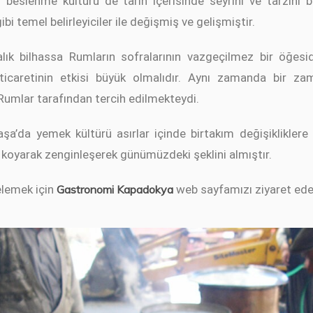
 beslenme kültürü de tarih içerisinde seyrini ve tarzını 
gibi temel belirleyiciler ile değişmiş ve gelişmiştir.
k bilhassa Rumların sofralarının vazgeçilmez bir öğesidir
ık ticaretinin etkisi büyük olmalıdır. Aynı zamanda bir z
mlar tarafından tercih edilmekteydi.
a’da yemek kültürü asırlar içinde birtakım değişikliklere
ne koyarak zenginleşerek günümüzdeki şeklini almıştır.
elemek için
Gastronomi Kapadokya
web sayfamızı ziyaret edeb