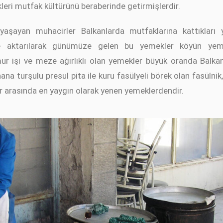
eri mutfak kültürünü beraberinde getirmişlerdir.
şayan muhacirler Balkanlarda mutfaklarına kattıkları y
e aktarılarak günümüze gelen bu yemekler köyün yemekl
mur işi ve meze ağırlıklı olan yemekler büyük oranda Balkanl
ana turşulu presul pita ile kuru fasülyeli börek olan fasülnik
 arasında en yaygın olarak yenen yemeklerdendir.