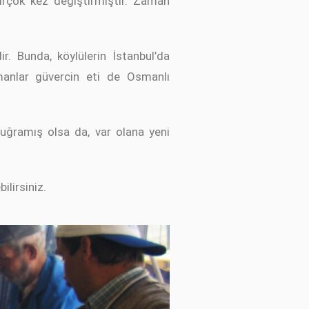
birçok kez değiştirmiştir. Zaman
. Bunda, köylülerin İstanbul’da
amanlar güvercin eti de Osmanlı
 uğramış olsa da, var olana yeni
ilirsiniz.