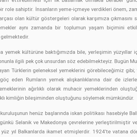
am ettirebilmesi için ilk basamak olmakla beraber günd
ir role sahiptir. İnsanların yeme-içmeye verdikleri önem, za
parçası olan kültür göstergeleri olarak karşımıza çıkmasını 
yemekler aynı zamanda bir toplumun yaşam biçimini etkile
 gelmektedir.
a yemek kültürüne baktığımızda bile, yerleşimin yüzyıllar
 onunla ilgili pek çok unsurdan söz edebilmekteyiz. Bugün Mus
n Türklerin geleneksel yemeklerini görebileceğimiz gibi; 
öç eden Rumların yemek alışkanlıklarına dair de izlerle k
klerinin ağırlıklı olarak muhacir yemeklerinden oluştuğu
klı kimliğin bileşiminden oluştuğunu söylemek mümkündür.
n kuruluşunun henüz başlarında iskan politikası hasebiyle Bal
ugünkü Selanik ve Makedonya çevrelerine yerleştirilmiştir
ı yüz yıl Balkanlarda ikamet etmişlerdir. 1924’te vatana d