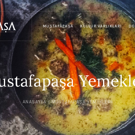
MUSTAFAPAŞA
KÜLTÜR VARLIKLARI
DO
stafapaşa Yemekl
ANASAYFA
/
MUSTAFAPAŞA YEMEKLERI