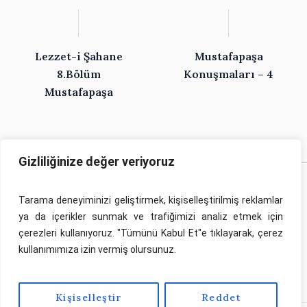
Lezzet-i Şahane
Mustafapaşa
8.Bölüm
Konuşmaları – 4
Mustafapaşa
Gizliliğinize değer veriyoruz
Tarama deneyiminizi geliştirmek, kişiselleştirilmiş reklamlar
ya da içerikler sunmak ve trafiğimizi analiz etmek için
çerezleri kullanıyoruz. "Tümünü Kabul Et"e tıklayarak, çerez
Bu sayfa Kapadokya Araştırmaları Merkezi tarafından
kullanımımıza izin vermiş olursunuz.
yürütülen proje kapsamında hazırlanmıştır. Proje hakkında
tıklayınız.
detaylı bilgi için
Kişiselleştir
Reddet