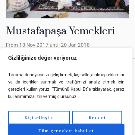
Mustafapaşa Yemekleri
From 10 Nov 2017 until 20 Jan 2018
Gizliliğinize değer veriyoruz
Tarama deneyiminizi geliştirmek, kişiselleştirilmiş reklamlar
ya da içerikler sunmak ve trafiğimizi analiz etmek için
çerezleri kullanıyoruz. "Tümünü Kabul Et"e tıklayarak, çerez
Bu sayfa Kapadokya Araştırmaları Merkezi tarafından
kullanımımıza izin vermiş olursunuz.
yürütülen proje kapsamında hazırlanmıştır. Proje hakkında
tıklayınız.
detaylı bilgi için
Kişiselleştir
Reddet
Tüm çerezleri kabul et
Kapadokya Üniversitesi © 2025 / Her Hakkı Saklıdır